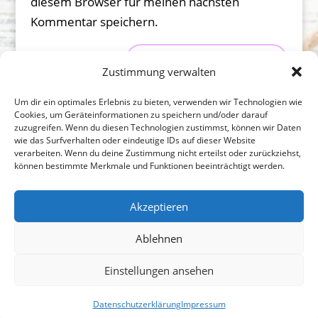
diesem Browser für meinen nächsten
Kommentar speichern.
Zustimmung verwalten
Um dir ein optimales Erlebnis zu bieten, verwenden wir Technologien wie
Cookies, um Geräteinformationen zu speichern und/oder darauf
zuzugreifen. Wenn du diesen Technologien zustimmst, können wir Daten
wie das Surfverhalten oder eindeutige IDs auf dieser Website
verarbeiten. Wenn du deine Zustimmung nicht erteilst oder zurückziehst,
Impressum
Datenschutzerklärung
können bestimmte Merkmale und Funktionen beeinträchtigt werden.
Kontakt
Akzeptieren
*Die angegeben Preise sind Endpreise zzgl.
Ablehnen
Liefer-/Versandkosten. Aufgrund des
Kleinunternehmerstatus gem. § 19 UStG erheben wir
Einstellungen ansehen
keine Umsatzsteuer und weisen diese daher auch
nicht aus.
Datenschutzerklärung
Impressum